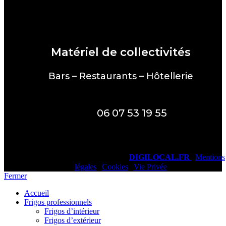
Matériel de collectivités
Bars – Restaurants – Hôtellerie
06 07 53 19 55
ADM Export © 2024 - Réalisation
DIGILOCAL.FR
|
Mentions
légales
|
Cookies
|
Vie Privée
Fermer
Accueil
Frigos professionnels
Frigos d’intérieur
Frigos d’extérieur